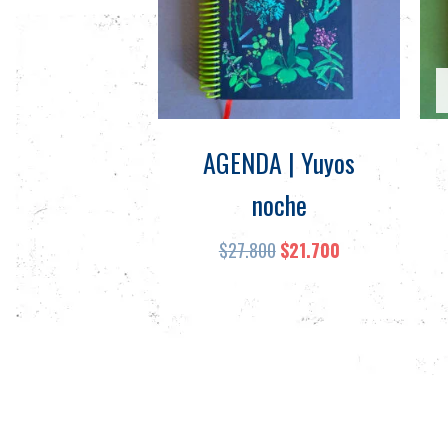
Las
opciones
se
pueden
elegir
en
AGENDA | Yuyos
la
noche
página
de
$
27.800
$
21.700
producto