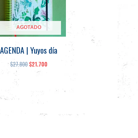
Las
opciones
se
AGOTADO
pueden
elegir
en
AGENDA | Yuyos día
la
página
$
27.800
$
21.700
de
producto