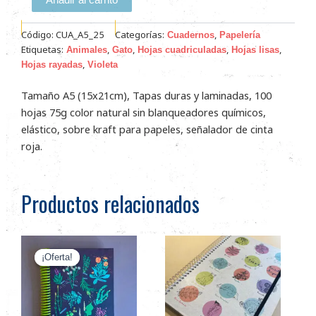
Código:
CUA_A5_25
Categorías:
,
Cuadernos
Papelería
Etiquetas:
,
,
,
,
Animales
Gato
Hojas cuadriculadas
Hojas lisas
,
Hojas rayadas
Violeta
Tamaño A5 (15x21cm), Tapas duras y laminadas, 100
hojas 75g color natural sin blanqueadores químicos,
elástico, sobre kraft para papeles, señalador de cinta
roja.
Productos relacionados
El
El
Este
Este
precio
precio
¡Oferta!
¡Oferta!
producto
producto
original
actual
tiene
tiene
era:
es:
múltiples
múltiples
$27.800.
$21.700.
variantes.
variantes.