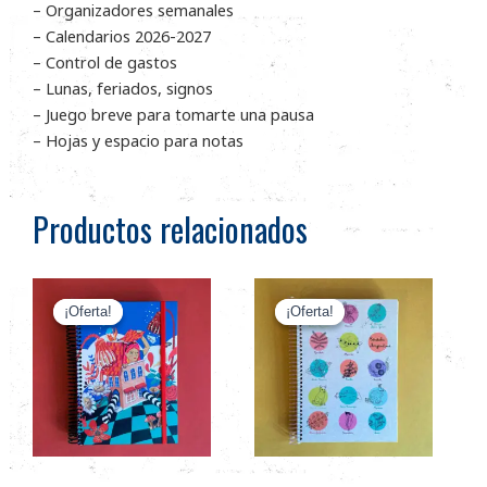
– Organizadores semanales
– Calendarios 2026-2027
– Control de gastos
– Lunas, feriados, signos
– Juego breve para tomarte una pausa
– Hojas y espacio para notas
Productos relacionados
El
El
El
El
Este
Este
precio
precio
precio
precio
¡Oferta!
¡Oferta!
¡Oferta!
¡Oferta!
producto
producto
original
actual
original
actual
tiene
tiene
era:
es:
era:
es:
múltiples
múltiples
$27.800.
$21.700.
$27.800.
$21.700.
variantes.
variantes.
Las
Las
opciones
opciones
se
se