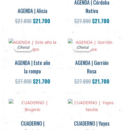
AGENDA | Córdoba
pueden
pueden
AGENDA | Alicia
Nativa
elegir
elegir
en
en
$
27.800
$
21.700
$
27.800
$
21.700
la
la
página
página
de
de
El
El
El
El
Este
Este
producto
producto
precio
precio
precio
precio
¡Oferta!
¡Oferta!
¡Oferta!
¡Oferta!
producto
producto
original
actual
original
actual
tiene
tiene
era:
es:
era:
es:
AGENDA | Este año
AGENDA | Gorrión
múltiples
múltiples
$27.800.
$21.700.
$27.800.
$21.700.
variantes.
variantes.
la rompo
Rosa
Las
Las
$
27.800
$
21.700
$
27.800
$
21.700
opciones
opciones
se
se
pueden
pueden
Este
Este
elegir
elegir
producto
producto
en
en
tiene
tiene
la
la
CUADERNO |
CUADERNO | Yuyos
múltiples
múltiples
página
página