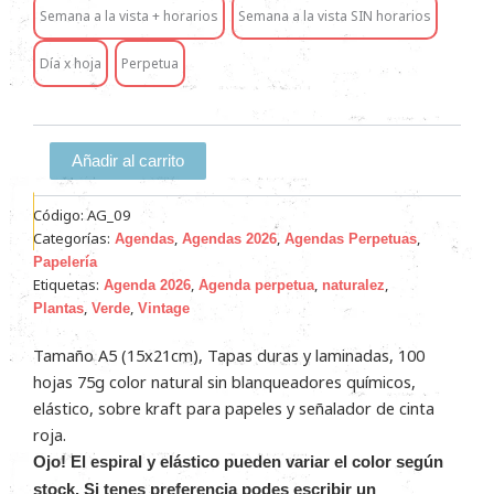
Mujer
Semana a la vista + horarios
Semana a la vista SIN horarios
Yuyera
cantidad
Día x hoja
Perpetua
Añadir al carrito
Código:
AG_09
Categorías:
,
,
,
Agendas
Agendas 2026
Agendas Perpetuas
Papelería
Etiquetas:
,
,
,
Agenda 2026
Agenda perpetua
naturalez
,
,
Plantas
Verde
Vintage
Tamaño A5 (15x21cm), Tapas duras y laminadas, 100
hojas 75g color natural sin blanqueadores químicos,
elástico, sobre kraft para papeles y señalador de cinta
roja.
Ojo! El espiral y elástico pueden variar el color según
stock. Si tenes preferencia podes escribir un