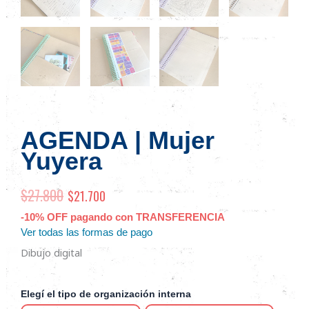
AGENDA | Mujer
Yuyera
$
27.800
El
$
21.700
El
precio
precio
-10% OFF pagando con TRANSFERENCIA
Ver todas las formas de pago
original
actual
Dibujo digital
era:
es:
$27.800.
$21.700.
AGENDA
Elegí el tipo de organización interna
|