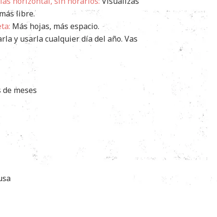
as horizontal, sin horarios:
Visualizas
más libre.
ta:
Más hojas, más espacio.
a y usarla cualquier día del año. Vas
s de meses
usa