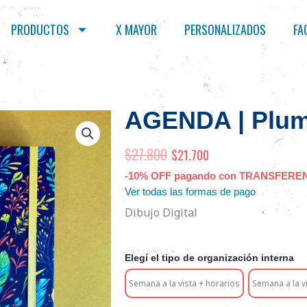
PRODUCTOS
X MAYOR
PERSONALIZADOS
FA
AGENDA | Plu
$
27.800
El
$
21.700
El
precio
precio
-10% OFF pagando con TRANSFERE
Ver todas las formas de pago
original
actual
Dibujo Digital
era:
es:
$27.800.
$21.700.
AGENDA
Elegí el tipo de organización interna
|
Plumas
Semana a la vista + horarios
Semana a la v
cantidad