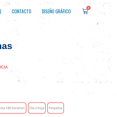
0
Cart
Q
CONTACTO
DISEÑO GRÁFICO
mas
NCIA
ista SIN horarios
Día x hoja
Perpetua