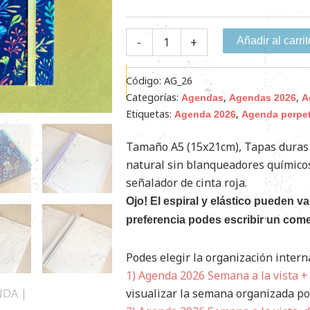
-
+
Añadir al carrit
Código:
AG_26
Categorías:
,
,
Agendas
Agendas 2026
A
Etiquetas:
,
Agenda 2026
Agenda perpe
Tamaño A5 (15x21cm), Tapas duras 
natural sin blanqueadores químicos,
señalador de cinta roja.
Ojo! El espiral y elástico pueden va
preferencia podes escribir un com
Podes elegir la organización intern
1) Agenda 2026 Semana a la vista + 
visualizar la semana organizada po