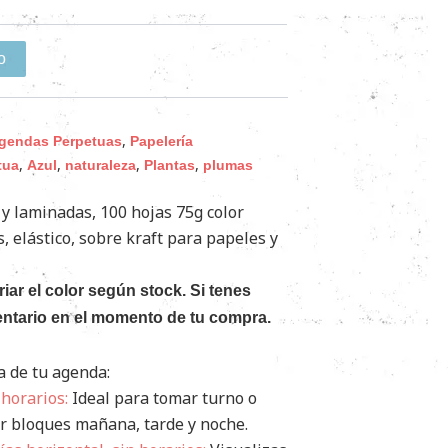
o
,
gendas Perpetuas
Papelería
,
,
,
,
tua
Azul
naturaleza
Plantas
plumas
y laminadas, 100 hojas 75g color
 elástico, sobre kraft para papeles y
riar el color según stock. Si tenes
entario en el momento de tu compra.
a de tu agenda:
horarios:
Ideal para tomar turno o
r bloques mañana, tarde y noche.